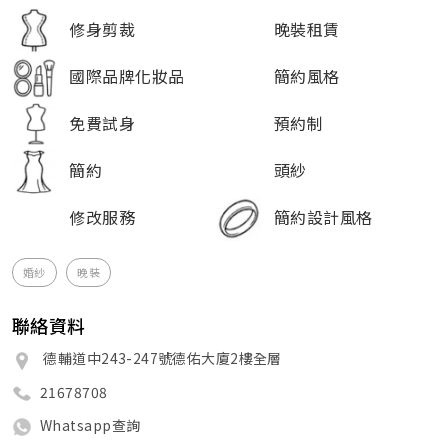
修身剪裁
晚裝租賃
國際品牌化妝品
簡約風格
免費試身
預約制
簡約
頭紗
修改服務
簡約設計風格
婚紗
晚裝
聯絡資料
德輔道中243-247號德佑大廈2樓全層
21678708
Whatsapp查詢