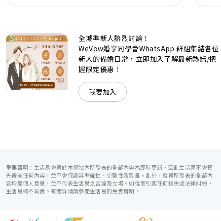
現代時尚感的水晶玻璃燈，演繹出與別不同的經典神韻。不論
是憧憬醉人美景餐廳、全新舒適雅緻的1937私人宴會廳、無
柱式瑰麗宴會廳、還是充滿活力氛圍的自助餐﹔唯港薈
（Hotel ICON），多個風格各異的婚宴場地，都完美切合各
全城準新人熱烈討論！
準新人的個性及預算﹔保證為您打造夢寐以求的特別日子，令
賓客永誌難忘！
WeVow婚享同學會WhatsApp 群組集結各位
新人的備婚日常，立即加入了解最新熱話/把
握限定優惠！
我要加入
重要聲明：生活易會員於本網站內所發表的全部內容為即時更新，因此生活易不會預
先審查任何內容，並不會保證其準確性、完整性及質量。此外，會員所發表的全部內
容均屬個人意見，並不代表生活易之言論及立場。如從而引起任何損失或法律糾紛，
生活易概不負責。有關詳情請參閱生活易的免責聲明。