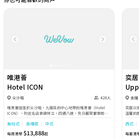
Previous
Next
Pr
唯港薈
奕居
Hotel ICON
Upp
尖沙咀
420人
金鐘
唯港薈座落於尖沙咀，九龍區的中心地帶的唯港薈（Hotel
奕居以
ICON），附近名店食肆林立，四通八達，充分展現繁華鬧巿
溫馨的
中的活力個性，成為一眾準新人舉辦婚宴的熱門之選。專業團
團隊會
無柱式
高樓底
中式
西式
隊由策劃統籌至所有婚宴每個細節，唯港薈都力臻完美，保證
讓您留下獨特的醉人回憶。 擁有時尚高樓頂的Silverbox宴會
$13,888
每席港幣
起
每套港
廳，配置了全套先進的視聽影音及燈光設備配套，並採用極富