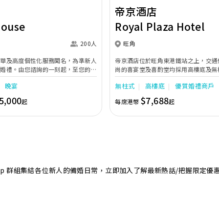
帝京酒店
House
Royal Plaza Hotel
200人
旺角
奢華及高度個性化服務聞名，為準新人
帝京酒店位於旺角東港鐵站之上，交通
的婚禮。由您諮詢的一刻起，至您的大
尚的喜宴堂及喜酌堂均採用高樓底及無
專業團隊會為您攜手實現夢想婚禮。
境寬敞，且備有LED幕牆、燈光及影音
晚宴
無柱式
高樓底
優質婚禮商戶
最多可筵開40席，更配有水晶吊燈，
婚禮。另外，空中花園深心薈是毛孩友
5,000
$7,688
起
每席港幣
起
飽覽獅子山景致，適合舉行戶外婚禮或
店專業的宴會團隊提供貼心服務，讓新
浪漫美好回憶。
sApp 群組集結各位新人的備婚日常，立即加入了解最新熱話/把握限定優