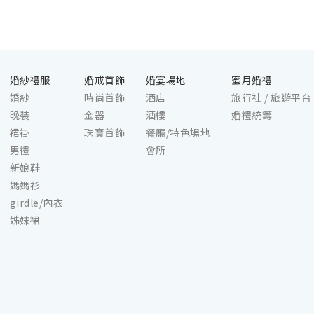
婚紗禮服
婚戒首飾
婚宴場地
蜜月婚禮
婚紗
時尚首飾
酒店
旅行社 / 旅遊平台
晚裝
金器
酒樓
婚禮統籌
裙褂
珠寶首飾
餐廳/特色場地
男禮
會所
新娘鞋
媽媽衫
girdle/內衣
姊妹裙