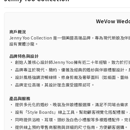
WeVow Wed
商戶概況
Jenny Yoo Collection 是一個美國高端品牌，專為
設有實體沙龍。
品牌特色與設計
•
創始人兼核心設計師Jenny Yoo擁有近二十年經驗，致力於
•
品牌專注於現代、簡約、優雅及經典的婚紗與伴娘禮服設計，
•
設計風格強調流暢線條、修身剪裁及奢華面料（如緞面、蕾絲
•
品牌定位高端，其設計理念廣受國際認可。
產品與服務
•
提供多元化的婚紗、晚裝及伴娘禮服選擇，滿足不同場合需求
•
設有「Style Boards」線上工具，幫助顧客視覺化搭配禮
•
同時提供浴袍、耳環、頭紗及白色小禮服等多樣婚禮配件，完
•
提供線上預約零售商服務與詳細的尺寸指南，方便顧客選購。