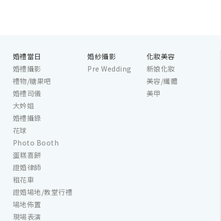
婚禮當日
婚紗攝影
化妝美容
婚禮攝影
Pre Wedding
新娘化妝
禮物/糖果吧
美容/纖體
婚禮司儀
美甲
大妗姐
婚禮攝錄
花球
Photo Booth
蛋糕喜餅
證婚律師
租花車
證婚場地/教堂行禮
場地佈置
現場表演