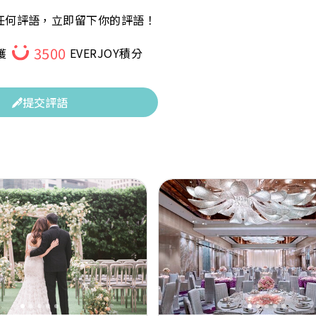
任何評語，立即留下你的評語！
3500
獲
EVERJOY積分
提交評語
Next
Previous