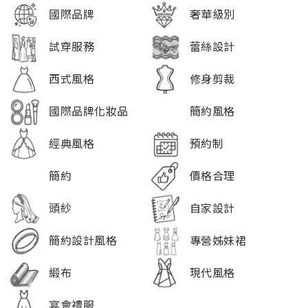
國際品牌
奢華級別
試穿服務
蕾絲設計
西式風格
修身剪裁
國際品牌化妝品
簡約風格
經典風格
預約制
簡約
價格合理
頭紗
自家設計
簡約設計風格
專營姊妹裙
緞布
現代風格
宴會禮服