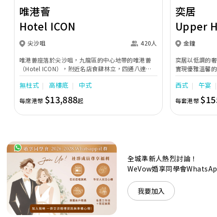
唯港薈
奕居
Hotel ICON
Upper 
尖沙咀
420人
金鐘
唯港薈座落於尖沙咀，九龍區的中心地帶的唯港薈
奕居以低調的
（Hotel ICON），附近名店食肆林立，四通八達，
實現優雅溫馨
充分展現繁華鬧巿中的活力個性，成為一眾準新人舉
日子，我們的
無柱式
高樓底
中式
西式
午宴
辦婚宴的熱門之選。專業團隊由策劃統籌至所有婚宴
每個細節，唯港薈都力臻完美，保證讓您留下獨特的
$13,888
$15
每席港幣
起
每套港幣
醉人回憶。 擁有時尚高樓頂的Silverbox宴會廳，配
置了全套先進的視聽影音及燈光設備配套，並採用極
富現代時尚感的水晶玻璃燈，演繹出與別不同的經典
神韻。不論是憧憬醉人美景餐廳、全新舒適雅緻的
1937私人宴會廳、無柱式瑰麗宴會廳、還是充滿活
力氛圍的自助餐﹔唯港薈（Hotel ICON），多個風
格各異的婚宴場地，都完美切合各準新人的個性及預
全城準新人熱烈討論！
算﹔保證為您打造夢寐以求的特別日子，令賓客永誌
WeVow婚享同學會What
難忘！
我要加入