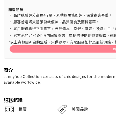
顧客體驗
•
品牌總體評分高達4.7星，累積逾萬條好評，深受顧客喜愛。
•
顧客普遍讚賞禮服剪裁優美、品質優良及面料奢華。
•
客戶服務獲得正面肯定，被評價為「良好、快速、及時」且「
•
官方承諾24-48小時內回覆查詢，並提供便捷的退貨服務，確
*以上資訊由AI自動生成，只供參考。有關服務細節及最新價錢
立
簡介
Jenny Yoo Collection consists of chic designs for the modern
available worldwide.
服務範疇
購買
美國品牌