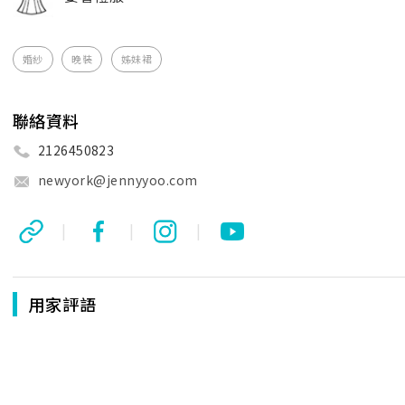
婚紗
晚裝
姊妹裙
聯絡資料
2126450823
newyork@jennyyoo.com
|
|
|
用家評語