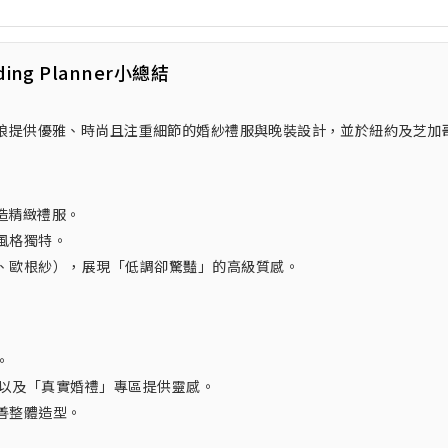
ding Planner小總結
現代新娘及伴娘提供優雅、時尚且注重細節的婚紗禮服與晚裝設計，並於紐約及芝加
打造精緻禮服。
風格獨特。
、歐根紗），展現「低調卻驚豔」的高級質感。
。
服，以及「真實婚禮」專區提供靈感。
善整體造型。