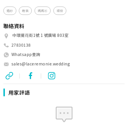
婚紗
晚裝
媽媽衫
裙褂
聯絡資料
中環擺花街1號 1 號廣場 803室
27830138
Whatsapp查詢
sales@laceremonie.wedding
|
|
用家評語