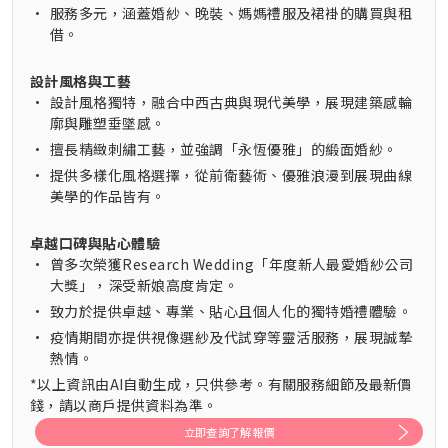
•
服務多元，涵蓋婚紗、晚裝、媽媽禮服及裙褂的購買與租
借。
設計風格與工藝
•
設計風格獨特，融合中西古典與現代美學，展現建築感輪
廓與雕塑垂墜感。
•
擅長精緻刺繡工藝，並強調「永恆優雅」的緞面婚紗。
•
提供多樣化風格選擇，從前衛藝術、優雅浪漫到展現曲線
美學的作品皆有。
卓越口碑與貼心體驗
•
曾多次榮獲Research Wedding「年度新人最愛婚紗公司
大獎」，深受新娘高度肯定。
•
致力於提供卓越、專業、貼心且個人化的獨特婚禮體驗。
•
疫情期間亦提供視像選紗及代試穿等靈活服務，展現誠摯
熱情。
*以上資訊由AI自動生成，只供參考。有關服務細節及最新價
錢，請以商戶提供資料為準。
立即查詢了解報價