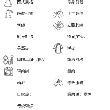
西式風格
修身剪裁
晚裝租賃
手工製作
刺繡
立體刺繡
度身訂造
褂皇/褂后
長輩褂
潮褂
國際品牌化妝品
簡約風格
預約制
簡約
頭紗
修改服務
自家設計
簡約設計風格
傳統刺繡