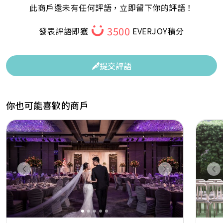
此商戶還未有任何評語，立即留下你的評語！
3500
發表評語即獲
EVERJOY積分
提交評語
你也可能喜歡的商戶
Previous
Next
Pr