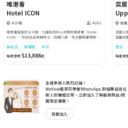
唯港薈
奕居
Hotel ICON
Upp
尖沙咀
420人
金鐘
唯港薈座落於尖沙咀，九龍區的中心地帶的唯港薈（Hotel
奕居以
ICON），附近名店食肆林立，四通八達，充分展現繁華鬧巿
溫馨的
中的活力個性，成為一眾準新人舉辦婚宴的熱門之選。專業團
團隊會
無柱式
高樓底
中式
西式
隊由策劃統籌至所有婚宴每個細節，唯港薈都力臻完美，保證
讓您留下獨特的醉人回憶。 擁有時尚高樓頂的Silverbox宴會
$13,888
每席港幣
起
每套港
廳，配置了全套先進的視聽影音及燈光設備配套，並採用極富
現代時尚感的水晶玻璃燈，演繹出與別不同的經典神韻。不論
是憧憬醉人美景餐廳、全新舒適雅緻的1937私人宴會廳、無
柱式瑰麗宴會廳、還是充滿活力氛圍的自助餐﹔唯港薈
（Hotel ICON），多個風格各異的婚宴場地，都完美切合各
全城準新人熱烈討論！
準新人的個性及預算﹔保證為您打造夢寐以求的特別日子，令
賓客永誌難忘！
WeVow婚享同學會WhatsApp 群組集結各位
新人的備婚日常，立即加入了解最新熱話/把
握限定優惠！
我要加入