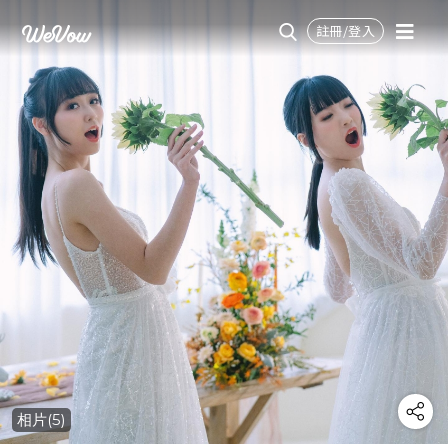
註冊/登入
相片(5)