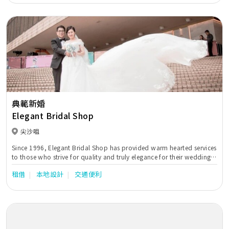
典範新婚
Elegant Bridal Shop
尖沙咀
Since 1996, Elegant Bridal Shop has provided warm hearted services
to those who strive for quality and truly elegance for their wedding
and events.
租借
本地設計
交通便利