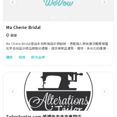
Previous
Next
Ma Cherie Bridal
觀塘
Ma Cherie Bridal是由本地時裝設計師創辦，憑藉個人時尚潮流觸覺搜羅
世界各地設計師品牌婚紗禮服，提供專業且優質、獨特、多元化的選擇及
服務，深受明星名媛熱捧。至今榮獲官方授權代理超過二十個國際設計師
購買
租借
歐洲品牌
品牌，涵蓋阿塞拜彊、白俄羅斯、法國、意大利、俄羅斯、西班牙、土耳
其、烏克蘭、英國、美國等國家。經典品牌如Ricca Sposa及Giovanna
Alessandro更是本店率先引入香港及獨家代理。
Previous
Next
TailorAuntie.com 婚禮改衣洗衣專門店