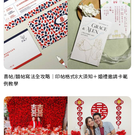
喜帖/囍帖寫法全攻略｜印帖格式8大須知＋婚禮邀請卡範
例教學