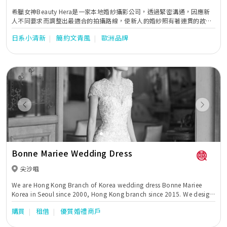
希臘女神Beauty Hera是一家本地婚紗攝影公司，透過緊密溝通，因應新
人不同要求而調整出最適合的拍攝路線，使新人的婚紗照有著連貫的故事
性。同時亦貼心地提供全方位的婚嫁服務。位於婚紗街的希臘女神提供一
日系小清新
簡約文青風
歐洲品牌
站式婚紗外租，婚紗攝影及婚紗攝錄等服務。
Previous
Next
Bonne Mariee Wedding Dress
尖沙咀
We are Hong Kong Branch of Korea wedding dress Bonne Mariee
Korea in Seoul since 2000, Hong Kong branch since 2015. We design
and made our all dress in Korea.
購買
租借
優質婚禮商戶