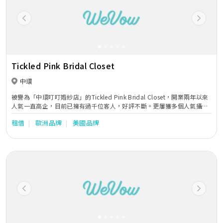
Previous
Next
Tickled Pink Bridal Closet
中環
被譽為「中環叮叮婚紗店」的Tickled Pink Bridal Closet，開業兩年以來
人氣一直高企，目前已擁有過千位客人，好評不斷。更屢獲多個人氣攝影
師及化妝師推介，連容祖兒AngelaBaby等名人明星都對其晚裝禮服愛不
租借
歐洲品牌
美國品牌
釋手。
Previous
Next