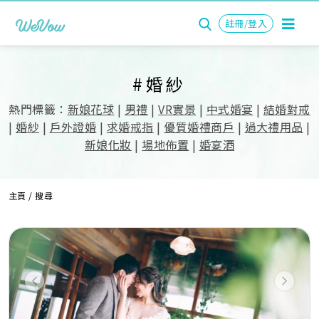
註冊/登入
#婚紗
熱門標籤：
新娘花球
|
男禮
|
VR實景
|
中式婚宴
|
結婚對戒
|
婚紗
|
戶外證婚
|
求婚戒指
|
優質婚禮商戶
|
過大禮用品
|
新娘化妝
|
場地佈置
|
婚宴酒
主頁
/ 搜尋
Previous
Next