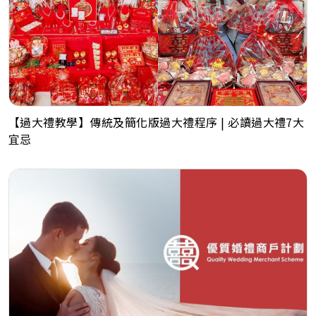
【過大禮教學】傳統及簡化版過大禮程序 | 必讀過大禮7大
宜忌