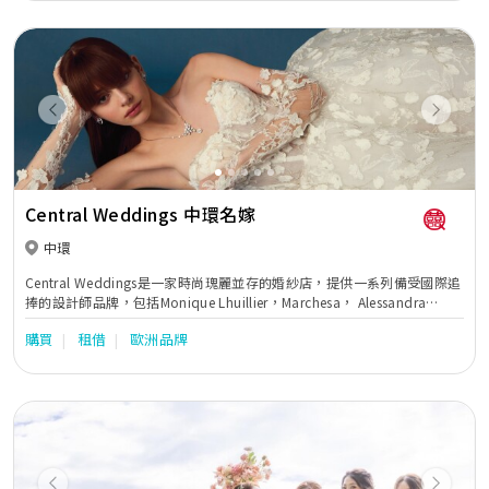
Previous
Next
Central Weddings 中環名嫁
中環
Central Weddings是一家時尚瑰麗並存的婚紗店，提供一系列備受國際追
捧的設計師品牌，包括Monique Lhuillier，Marchesa， Alessandra
Rinaudo ，Badgley Mischka及Chana Marelus等。這裡有最高品質的禮
購買
租借
歐洲品牌
服讓有品味有要求的新娘子打造各色各樣的造型。憑藉超過10多年的精心
經營，我們的團隊非常有經驗，並熱衷於幫助新娘找到她們夢寐以求的婚
紗禮服，並有選購我們承諾讓禮服探索的時光成為她們真正難忘的旅程。