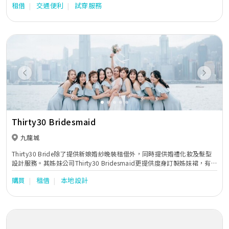
租借
交通便利
試穿服務
Previous
Next
Thirty30 Bridesmaid
九龍城
Thirty30 Bride除了提供新娘婚紗晚裝租借外，同時提供婚禮化妝及髮型
設計服務。其姊妹公司Thirty30 Bridesmaid更提供度身訂製姊妹裙，有
多種款式及剪裁設計選擇，不論是一字領、吊帶、荷葉邊、蕾絲等都應有
購買
租借
本地設計
盡有，而且顏色亦多不勝數，單單是一個顏色，就已經有十多個色度選
擇，讓新娘子及姊姊們能夠輕鬆拼出想要顏色。除了雪紡和雪紡質料外，
Thirty30最近更引入晚裝料作姊妹裙，更顯高貴得體，姊妹們都可以一樣
美美的出場。