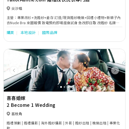
尖沙咀
主營：專業改衫+洗婚紗+倉存 訂造/現貨婚紗晚裝+回禮小禮物+新娘子內
衣Nude Bra 來圖報價 致電預約即場度身試身 急改即日取 改婚紗 名牌衫
褲 西裝 釘珠晚裝 媽媽衫 姊妹裙 拉鏈改綁帶 全港收送 24小時通宵運作 星
購買
本地設計
國際品牌
期一至日及公眾假期均可預約 尖沙咀改衣店 荃灣洗衣工場 元朗高級衣物
倉存 ------ 香港婚紗清潔專門店 歐洲日本專業藥水技術儀器 乾洗名牌婚紗
真絲晚裝 局部重點起漬 紅睡衣染色 草地婚禮嚴重泥漬 紅酒漬 汗漬 油漬
血漬 清洗Sample Sale 開倉二手婚紗晚裝污漬 淨白還原已泛黃布料 翻新
已氧化珠片 回復閃亮
Previous
Next
喜喜婚嫁
2 Become 1 Wedding
荔枝角
婚禮策劃 | 婚禮攝影 | 海外婚紗攝影 | 外影 | 婚紗出租 | 晚裝出租 | 專業化
妝