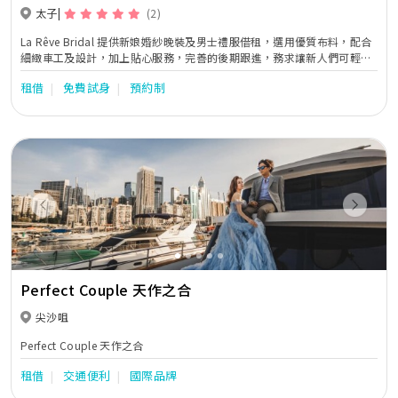
太子
(2)
La Rêve Bridal 提供新娘婚紗晚裝及男士禮服借租，選用優質布料，配合
細緻車工及設計，加上貼心服務，完善的後期跟進，務求讓新人們可輕輕
鬆鬆選擇最適合的禮服，令婚禮更添完美。
租借
免費試身
預約制
Previous
Next
Perfect Couple 天作之合
尖沙咀
Perfect Couple 天作之合
租借
交通便利
國際品牌