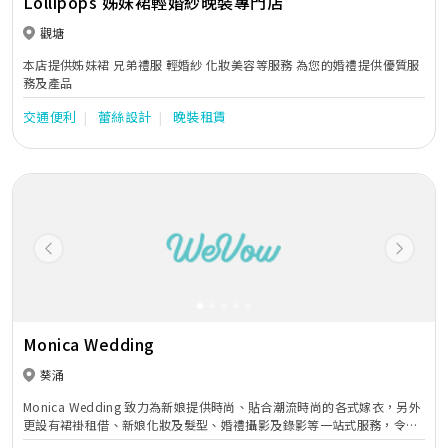
Lollipops 姊妹裙輕婚紗晚裝專門店
觀塘
本店提供姊妹裙 兄弟禮服 輕婚紗 化妝美容等服務 為您的婚禮提供優質服
務及產品
交通便利
蕾絲設計
晚裝租賃
Previous
Next
Monica Wedding
葵涌
Monica Wedding 致力為新娘提供時尚、貼合潮流時尚的各式嫁衣，另外
更設有裙褂租借、新娘化妝及髮型、婚禮攝影及錄影等一站式服務，令新
人更輕鬆籌備人生大事。