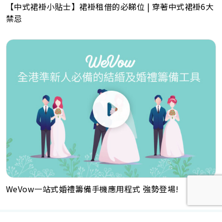
【中式裙褂小貼士】裙褂租借的必睇位 | 穿著中式裙褂6大
禁忌
WeVow一站式婚禮籌備手機應用程式 強勢登場!