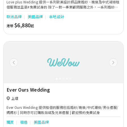
Love plus Wedding 提供一系列歐美設計師品牌婚紗、￼晚裝及中式裙褂租
借服務並且是#免費試身的 除了一對一專業顧問服務之外，￼一系列婚紗和
晚禮服也是用心為了配合每位￼￼準新娘子能夠找到合適的夢想嫁衣， ￼從而不
歐洲品牌
美國品牌
本地設計
斷尋覓及增添不同嶄新元素達到最優質，￼讓您在重要場合閃耀光芒，￼成為
最耀眼的焦點。
$6,880
港幣
起
Previous
Next
Ever Ours Wedding
上環
Ever Ours Wedding 提供租借的服務包括婚紗/晚裝/中式潮褂/男仕禮服/
媽媽衫 | 同時亦可訂購姊妹裙及兄弟禮服 | 歡迎預約免費試身
購買
租借
美國品牌