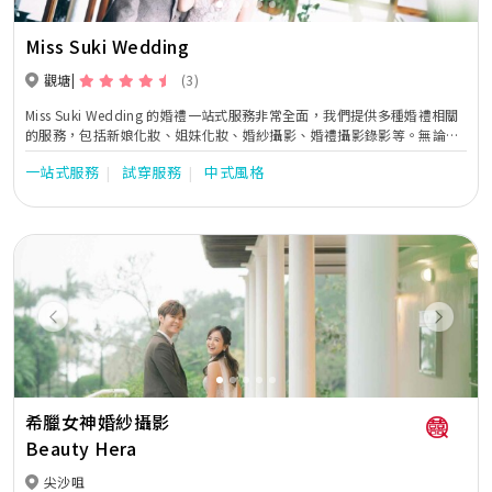
Miss Suki Wedding
觀塘
(3)
Miss Suki Wedding 的婚禮一站式服務非常全面，我們提供多種婚禮相關
的服務，包括新娘化妝、姐妹化妝、婚紗攝影、婚禮攝影錄影等。無論您
需要哪些服務，我們都能夠為您提供最優質的服務，讓您在婚禮當天享受
一站式服務
試穿服務
中式風格
到最完美的體驗。 除了提供全面的婚禮服務外，Miss Suki Wedding 非常
重視客人的需求和體驗。我們始終將客人的滿意度放在首位，致力於為每
一位新人打造最滿意和最難忘的婚禮體驗。我們的服務團隊具有豐富的經
驗和敏銳的洞察力，能夠根據客人的喜好和需求，為客人打造獨一無二的
婚禮風格。 為了令婚禮更加完美，Miss Suki Wedding 的服務團隊會提前
與客人溝通，確定客人的需求和喜好，並根據客人的需求和喜好，為客人
打造獨特的婚禮風格。在婚禮當天，我們的服務團隊會全程陪伴客人，確
保每一個細節都能夠完美呈現，讓客人能夠全身心地享受婚禮當天的美好
Previous
Next
時光。如果您正在尋找一家能夠為您提供最優質婚禮服務的公司，Miss
Suki Wedding 將會是您最好的選擇!
希臘女神婚紗攝影
Beauty Hera
尖沙咀