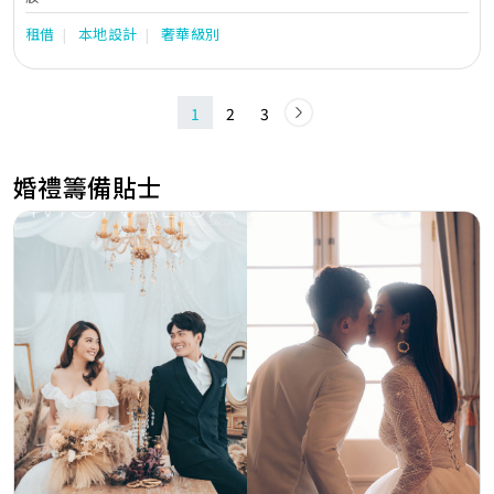
租借
本地設計
奢華級別
1
2
3
婚禮籌備貼士