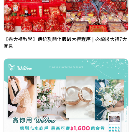
【過大禮教學】傳統及簡化版過大禮程序 | 必讀過大禮7大
宜忌