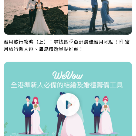
蜜月旅行攻略（上）：尋找四季亞洲最佳蜜月地點！附 蜜
月旅行懶人包、海島精選景點推薦！