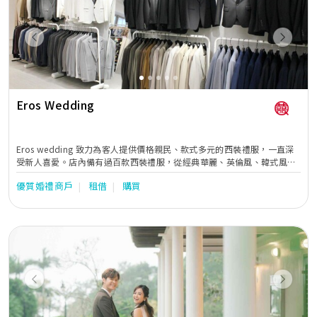
Previous
Next
Eros Wedding
Eros wedding 致力為客人提供價格親民、款式多元的西裝禮服，一直深
受新人喜愛。店內備有過百款西裝禮服，從經典華麗、英倫風、韓式風格
到低調日常造型，一應俱全，並按齊全尺碼可供訂購，方便新郎、家人及
優質婚禮商戶
租借
購買
伴郎團一站式配襯。過千尺舒適空間讓您輕鬆試身，更特設攝影區可即時
預覽整體效果。Eros以實惠透明價格、簡便流程與細心服務，助您自信步
入人生新篇章。
Previous
Next