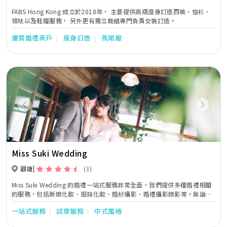
FABS Hong Kong 成立於2018年， 主要提供高級度身訂造西裝、恤衫、
領呔以及鞋履服務， 另外更有獨立裁縫專門負責女裝訂造。
優質婚禮商戶
度身訂造
燕尾服
Previous
Next
Miss Suki Wedding
觀塘
(3)
Miss Suki Wedding 的婚禮一站式服務非常全面，我們提供多種婚禮相關
的服務，包括新娘化妝、姐妹化妝、婚紗攝影、婚禮攝影錄影等。無論您
需要哪些服務，我們都能夠為您提供最優質的服務，讓您在婚禮當天享受
一站式服務
試穿服務
中式風格
到最完美的體驗。 除了提供全面的婚禮服務外，Miss Suki Wedding 非常
重視客人的需求和體驗。我們始終將客人的滿意度放在首位，致力於為每