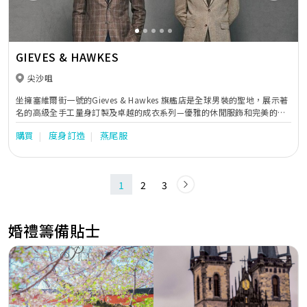
GIEVES & HAWKES
尖沙咀
坐擁塞維爾街一號的Gieves & Hawkes 旗艦店是全球男裝的聖地，展示著
名的高級全手工量身訂製及卓越的成衣系列—優雅的休閒服飾和完美的商
務西裝。作為英國皇室軍服的製作商，Gieves & Hawkes 擁有249年的商
購買
度身訂造
燕尾服
業歷史，自十八世紀以來，一直為包括英國喬治三世在內的歷屆英國君主
服務。品牌擁有三枚皇家授權徽章，顧客名單中不乏顯赫望族及具影響力
的知名人物，包括全球其他皇室、各地的政商領袖、體育傳奇人物和螢幕
明星等。考究而富有陽剛之氣的Gieves & Hawkes 體現了英式和國際紳士
1
2
3
永恆的男士風格。
婚禮籌備貼士