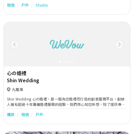
款式，包括更型、更潮、更典雅、更華麗的婚紗、晚裝、男禮服，令一眾
租借
戶外
Studio
準新人不論是外影或在最特別的大日子中，都成為最耀眼最特別的男女主
角。
Previous
Next
心の婚禮
Shin Wedding
九龍灣
Shin Wedding 心の婚禮，是一個為您婚禮而打造的創意服務平台。創辦
人擁有超過十年籌備婚禮服務的經驗，我們用心知您所想，除了提供專業
意見外，更為您搜索婚禮需要的每一個細節，務求令每一對準新人可選擇
購買
租借
戶外
到最合適和貼身的婚禮服務。