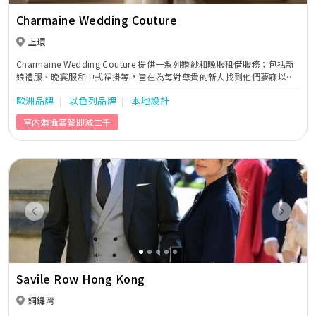
Charmaine Wedding Couture
上環
Charmaine Wedding Couture 提供一系列婚紗和晚服租借服務；包括新
娘禮服、晚宴服和中式裙掛等，旨在為每對尊貴的新人找到他們夢寐以求
的婚紗和禮服。我們的婚紗來自全球多款國際追捧的11個婚紗品牌包括，
歐洲品牌
以色列品牌
本地設計
例如Aire Barcelona、Anna Sposa、Tanya Grig及Nicole Spose等和自
家品牌“Charmaine Brand”。除了租衫服務外、我們還提供新娘化妝和
室内婚攝套餐即減二千
髮型設計、Pre-wedding服務、Big Day攝影和一條龍服務。
Previous
Next
Savile Row Hong Kong
銅鑼灣