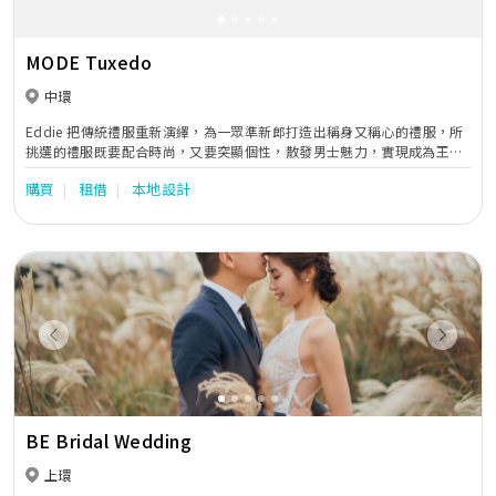
MODE Tuxedo
中環
Eddie 把傳統禮服重新演繹，為一眾準新郎打造出稱身又稱心的禮服，所
挑選的禮服既要配合時尚，又要突顯個性，散發男士魅力，實現成為王子
的美夢；Eddie 一直對禮服有一份熱誠與執著，希望與一眾準新郎一同追
購買
租借
本地設計
尋他們心中的完美禮服，傳承優質服務的宗旨，MODE成為準新郎們心目
中的至愛男士禮服公司。
Previous
Next
BE Bridal Wedding
上環