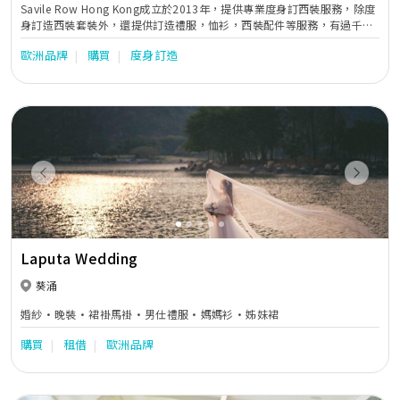
Savile Row Hong Kong成立於2013年，提供專業度身訂西裝服務，除度
身訂造西裝套裝外，還提供訂造禮服，恤衫，西裝配件等服務，有過千款
布料選擇，款式選擇多元化。 夥拍有40年造衫經驗的香港老師傅，以大眾
歐洲品牌
購買
度身訂造
化價錢提供最優質服務及產品。
Previous
Next
Laputa Wedding
葵涌
婚紗·晚裝·裙褂馬褂·男仕禮服·媽媽衫·姊妹裙
購買
租借
歐洲品牌