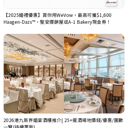
【2025婚禮優惠】賞你用WeVow，最高可獲$1,600
Häagen-Dazs™，聖安娜餅屋或A-1 Bakery現金券！
2026港九新界婚宴酒樓推介| 25+擺酒場地價錢/優惠/圍數
一覽(持續更新)