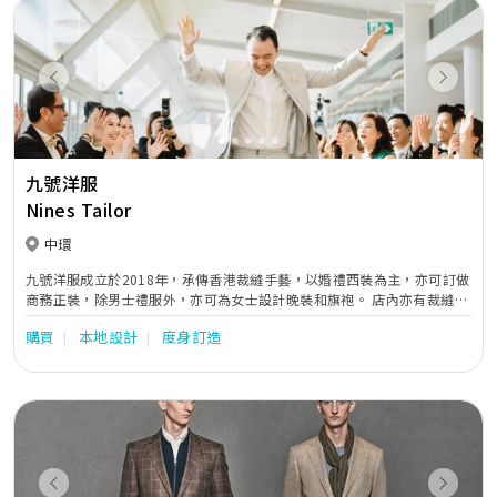
Previous
Next
九號洋服
Nines Tailor
中環
九號洋服成立於2018年，承傳香港裁縫手藝，以婚禮西裝為主，亦可訂做
商務正裝，除男士禮服外，亦可為女士設計晚裝和旗袍。 店內亦有裁縫和
設計師，提供即場設計，滿足大家要求。
購買
本地設計
度身訂造
Previous
Next