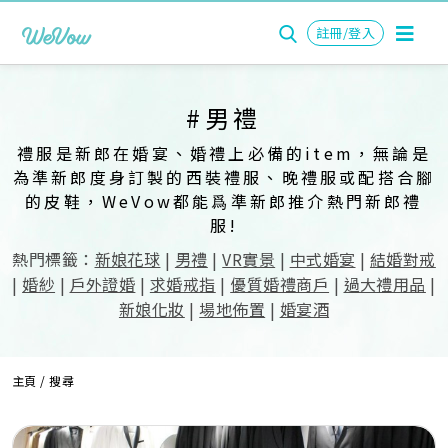
註冊/登入
#男禮
禮服是新郎在婚宴、婚禮上必備的item，無論是
為準新郎度身訂製的西裝禮服、晚禮服或配搭合腳
的皮鞋，WeVow都能爲準新郎推介熱門新郎禮
服!
熱門標籤：
新娘花球
|
男禮
|
VR實景
|
中式婚宴
|
結婚對戒
|
婚紗
|
戶外證婚
|
求婚戒指
|
優質婚禮商戶
|
過大禮用品
|
新娘化妝
|
場地佈置
|
婚宴酒
主頁
/ 搜尋