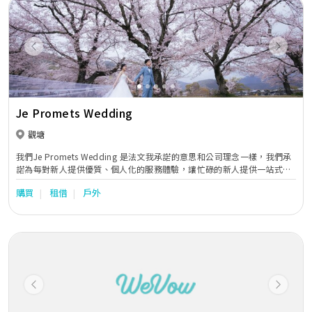
Previous
Next
Je Promets Wedding
觀塘
我們Je Promets Wedding 是法文我承諾的意思和公司理念一樣，我們承
諾為每對新人提供優質、個人化的服務體驗，讓忙碌的新人提供一站式服
務，如婚紗租借、攝錄化妝服務等，為你們打造專屬的婚禮，擁有難忘回
購買
租借
戶外
憶。
Previous
Next