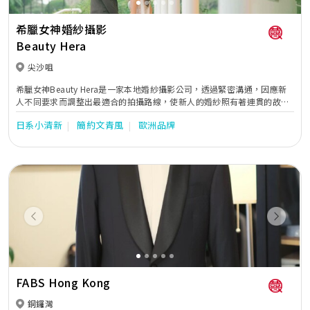
希臘女神婚紗攝影
Beauty Hera
尖沙咀
希臘女神Beauty Hera是一家本地婚紗攝影公司，透過緊密溝通，因應新
人不同要求而調整出最適合的拍攝路線，使新人的婚紗照有著連貫的故事
性。同時亦貼心地提供全方位的婚嫁服務。位於婚紗街的希臘女神提供一
日系小清新
簡約文青風
歐洲品牌
站式婚紗外租，婚紗攝影及婚紗攝錄等服務。
Previous
Next
FABS Hong Kong
銅鑼灣