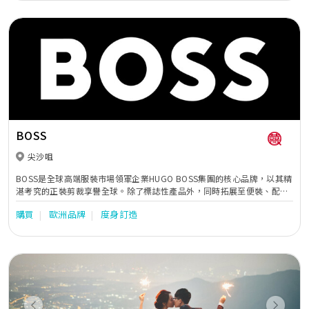
一位新人打造最滿意和最難忘的婚禮體驗。我們的服務團隊具有豐富的經
驗和敏銳的洞察力，能夠根據客人的喜好和需求，為客人打造獨一無二的
婚禮風格。 為了令婚禮更加完美，Miss Suki Wedding 的服務團隊會提前
與客人溝通，確定客人的需求和喜好，並根據客人的需求和喜好，為客人
打造獨特的婚禮風格。在婚禮當天，我們的服務團隊會全程陪伴客人，確
保每一個細節都能夠完美呈現，讓客人能夠全身心地享受婚禮當天的美好
時光。如果您正在尋找一家能夠為您提供最優質婚禮服務的公司，Miss
Suki Wedding 將會是您最好的選擇!
BOSS
尖沙咀
BOSS是全球高端服裝市場領軍企業HUGO BOSS集團的核心品牌，以其精
湛考究的正裝剪裁享譽全球。除了標誌性產品外，同時拓展至便裝、配飾
和運動休閒裝等系列。此外更推出香氛、眼鏡、腕表與童裝等特許產品。
購買
歐洲品牌
度身訂造
BOSS海港城全新概念專門店，亦完美地呈現品牌所打造的全天候日常生
活風格，讓貴賓尊享全方位的專屬服務體驗。