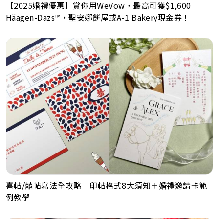
【2025婚禮優惠】賞你用WeVow，最高可獲$1,600
Häagen-Dazs™，聖安娜餅屋或A-1 Bakery現金券！
喜帖/囍帖寫法全攻略｜印帖格式8大須知＋婚禮邀請卡範
例教學