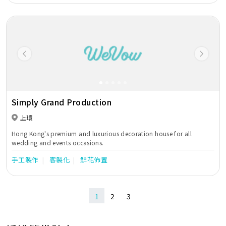
Previous
Next
Simply Grand Production
上環
Hong Kong's premium and luxurious decoration house for all
wedding and events occasions.
手工製作
客製化
鮮花佈置
1
2
3