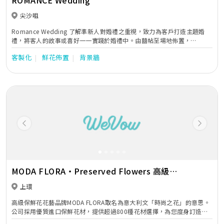
ROMANCE Wedding
尖沙咀
Romance Wedding 了解準新人對婚禮之重視，致力為客戶打造主題婚
禮，將客人的故事或喜好一一實踐於婚禮中。由囍帖至場地佈置，
Romance Wedding 都能提供專業意見和貼心服務。
客製化
鮮花佈置
背景牆
Previous
Next
MODA FLORA・Preserved Flowers 高級保
鮮花花藝品牌
上環
高級保鮮花花藝品牌MODA FLORA取名為意大利文「時尚之花」的意思。
公司採用優質進口保鮮花材，提供超過800種花材選擇，為您度身訂造結
婚花球、襟花及頭花配飾。由婚前攝影至大婚當天，皆可配合您的理想主