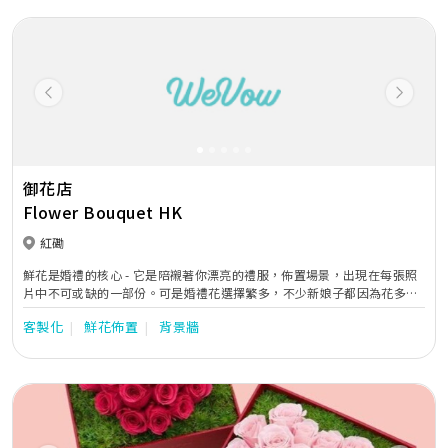
Previous
Next
御花店
Flower Bouquet HK
紅磡
鮮花是婚禮的核心 - 它是陪襯著你漂亮的禮服，佈置場景，出現在每張照
片中不可或缺的一部份。可是婚禮花選擇繁多，不少新娘子都因為花多眼
亂，患上選擇困難症。 ​ 我們的花藝師可根據你的禮服風格，品味和預
客製化
鮮花佈置
背景牆
算，預備當天所需的花材，解決你的煩惱