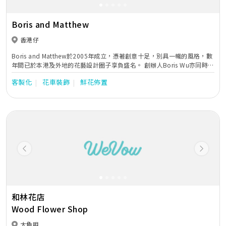
Boris and Matthew
香港仔
Boris and Matthew於2005年成立，憑著創意十足，別具一幟的風格，數
年間已於本港及外地的花藝設計圈子享負盛名。 創辦人Boris Wu亦同時是
香港、台灣及上海Armani Fiori的始創人，澳門威尼斯人度假村酒店及澳
客製化
花車裝飾
鮮花佈置
門四季酒店的花藝顧問。Boris and Matthew在行內的領導地位，備受傳
媒關注，幾年間分別接受了本地電子媒體TVB、雜誌HK Elle Décor、HK
Newsweek、Home Journal and Spa等的專訪及報道。
Previous
Next
和林花店
Wood Flower Shop
大角咀