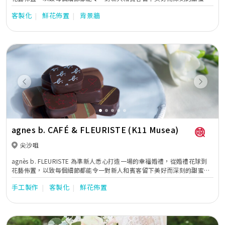
憶。不論新人主張簡約或是華麗的婚禮，花藝佈置有著魔法般的力量，能
客製化
鮮花佈置
背景牆
把平平無奇的場地變成夢寐以求的婚禮。
Previous
Next
agnes b. CAFÉ & FLEURISTE (K11 Musea)
尖沙咀
agnès b. FLEURISTE 為準新人悉心打造一場的幸福婚禮，從婚禮花球到
花藝佈置，以致每個細節都能令一對新人和賓客留下美好而深刻的甜蜜回
憶。不論新人主張簡約或是華麗的婚禮，花藝佈置有著魔法般的力量，能
手工製作
客製化
鮮花佈置
把平平無奇的場地變成夢寐以求的婚禮。