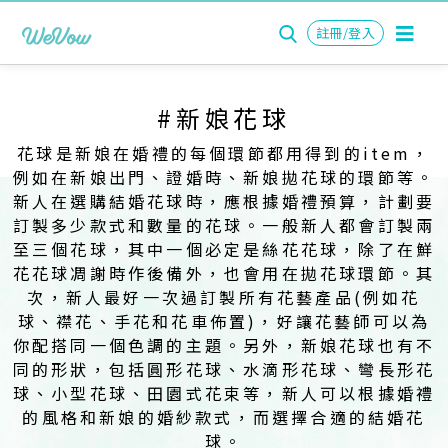
註冊/登入
#新娘花球
花球是新娘在婚禮的每個環節都用得到的item，
例如在新娘出門、證婚時、新娘拋花球的環節等。
新人在選購結婚花球時，應根據婚禮預算，計劃要
訂製多少款式和數量的花球。一般新人都會訂製兩
至三個花球，其中一個必定是絲花花球，除了在鮮
花花球凋謝時作後備外，也會用在拋花球環節。其
次，新人最好一次過訂製所有花藝產品(例如花
球、襟花、手花和花車佈置)，好讓花藝師可以為
你配搭同一個色調的主題。另外，新娘花球也有不
同的形狀，包括圓形花球、水滴形花球、彎長形花
球、小型花球、田園式花束等，新人可以根據婚禮
的風格和新娘的婚紗款式，而選擇合適的結婚花
球。