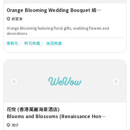
Orange Blooming Wedding Bouquet 結婚
花球/送禮花束
將軍澳
Orange Blooming featuring floral gifts, wedding flowers and
decorations.
客製化
鮮花佈置
絲花佈置
Previous
Next
花悅 (香港萬麗海景酒店)
Blooms and Blossoms (Renaissance Hong
Kong Harbour View Hotel)
灣仔