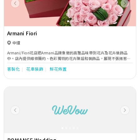
Previous
Next
Armani Fiori
中環
Armani/Fiori花店把Armani品牌象徵的高雅品味帶到花卉及花卉裝飾品
中。店內提供線條簡約、色彩獨特的花卉陳設和裝飾品，展現不張揚惹眼
的低調奢華。Armani/Fiori花店提供全面且貼心的服務，以專業態度招待
客製化
花車裝飾
鮮花佈置
客人，幫助他們選擇最佳花卉陳設及裝飾品。每一項細節都經認真考究，
從而根據佈置的風格和需求，提供最佳花卉擺設，充分展現Armani風格。
Previous
Next