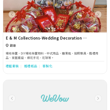
Previous
Next
E & M Collections-Wedding Decoration &
Accessories
觀塘
場地佈置、DIY場地佈置物料、中式用品、糖果瓶、拍照導具、婚禮用
品、家居擺設、襟花手花、花球等。
禮籃套裝
婚禮紙品
客製化
Previous
Next