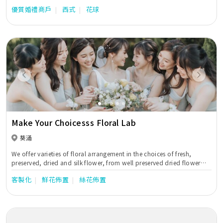
優質婚禮商戶
西式
花球
Previous
Next
Make Your Choicesss Floral Lab
葵涌
We offer varieties of floral arrangement in the choices of fresh,
preserved, dried and silk flower, from well preserved dried flower
accessory, bouquet, centrepiece to arch to event decoration.
客製化
鮮花佈置
絲花佈置