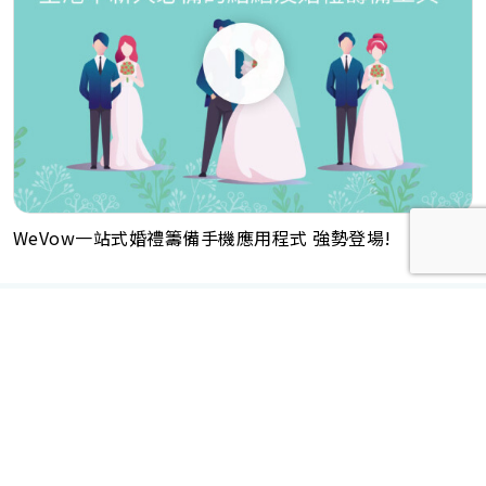
WeVow一站式婚禮籌備手機應用程式 強勢登場!
重要聲明：生活易會員於本網站內所發表的全部內容為即時更新，因此生活易不會預
先審查任何內容，並不會保證其準確性、完整性及質量。此外，會員所發表的全部內
容均屬個人意見，並不代表生活易之言論及立場。如從而引起任何損失或法律糾紛，
生活易概不負責。有關詳情請參閱生活易的免責聲明。