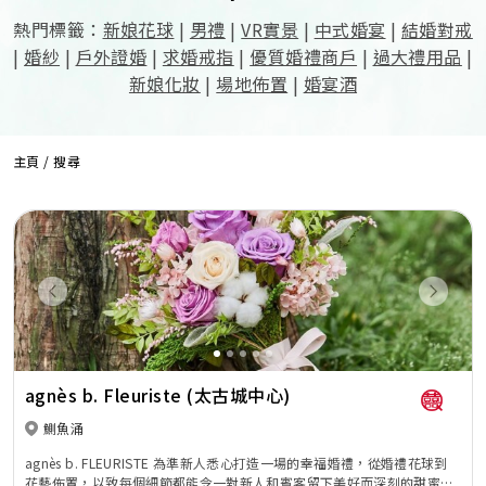
熱門標籤：
新娘花球
|
男禮
|
VR實景
|
中式婚宴
|
結婚對戒
|
婚紗
|
戶外證婚
|
求婚戒指
|
優質婚禮商戶
|
過大禮用品
|
新娘化妝
|
場地佈置
|
婚宴酒
主頁
/ 搜尋
Previous
Next
agnès b. Fleuriste (太古城中心)
鰂魚涌
agnès b. FLEURISTE 為準新人悉心打造一場的幸福婚禮，從婚禮花球到
花藝佈置，以致每個細節都能令一對新人和賓客留下美好而深刻的甜蜜回