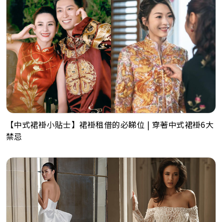
【中式裙褂小貼士】裙褂租借的必睇位 | 穿著中式裙褂6大
禁忌