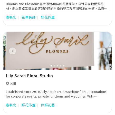
Blooms and Blossoms花悅憑藉40年的花藝經驗，以世界各地優質花
材，配上超卓工藝為顧客製作時尚別緻的花束及不同場地的佈置，為與會
者隨時隨地締造各種難忘回憶。歡迎閣下透過本專頁與我們聯繫，攜手走
客製化
花車裝飾
鮮花佈置
入繁花似錦的世界，分享不同的心動時刻！
Previous
Next
Lily Sarah Floral Studio
沙田
Established since 2010, Lily Sarah creates unique floral decorations
for corporate events, private functions and weddings. With
professional knowledge in floral designs, Lily Sarah’s works are
客製化
鮮花佈置
保鮮花藝
well received among corporate clients and individual customers,
and being featured in local magazines and online media.