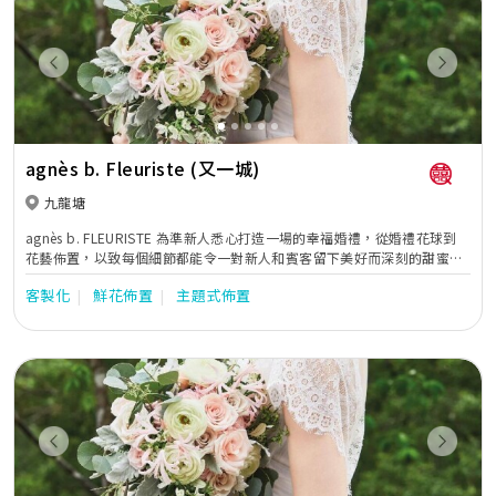
Previous
Next
agnès b. Fleuriste (又一城)
九龍塘
agnès b. FLEURISTE 為準新人悉心打造一場的幸福婚禮，從婚禮花球到
花藝佈置，以致每個細節都能令一對新人和賓客留下美好而深刻的甜蜜回
憶。不論新人主張簡約或是華麗的婚禮，花藝佈置有著魔法般的力量，能
客製化
鮮花佈置
主題式佈置
把平平無奇的場地變成夢寐以求的婚禮。
Previous
Next