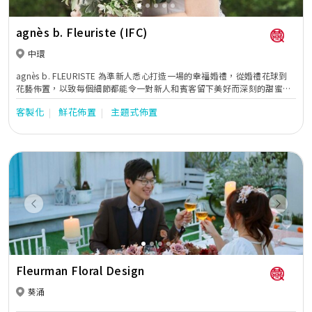
agnès b. Fleuriste (IFC)
中環
agnès b. FLEURISTE 為準新人悉心打造一場的幸福婚禮，從婚禮花球到
花藝佈置，以致每個細節都能令一對新人和賓客留下美好而深刻的甜蜜回
憶。不論新人主張簡約或是華麗的婚禮，花藝佈置有著魔法般的力量，能
客製化
鮮花佈置
主題式佈置
把平平無奇的場地變成夢寐以求的婚禮。
Previous
Next
Fleurman Floral Design
葵涌