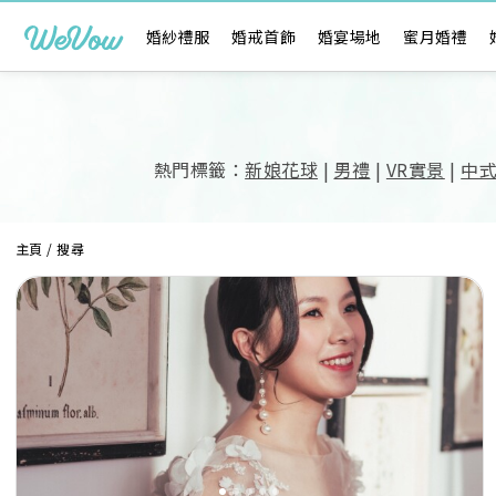
婚紗禮服
婚戒首飾
婚宴場地
蜜月婚禮
熱門標籤：
新娘花球
|
男禮
|
VR實景
|
中
主頁
/ 搜尋
Previous
Next