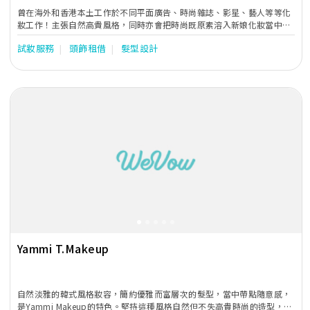
曾在海外和香港本土工作於不同平面廣告、時尚雜誌、影星、藝人等等化
妝工作！主張自然高貴風格，同時亦會把時尚既原素溶入新娘化妝當中，
度身打造不一樣的新娘。
試妝服務
頭飾租借
髮型設計
Previous
Next
Yammi T.Makeup
自然淡雅的韓式風格妝容，簡約優雅而富層次的髮型，當中帶點隨意感，
是Yammi Makeup的特色。堅持這種風格自然但不失高貴時尚的造型，令