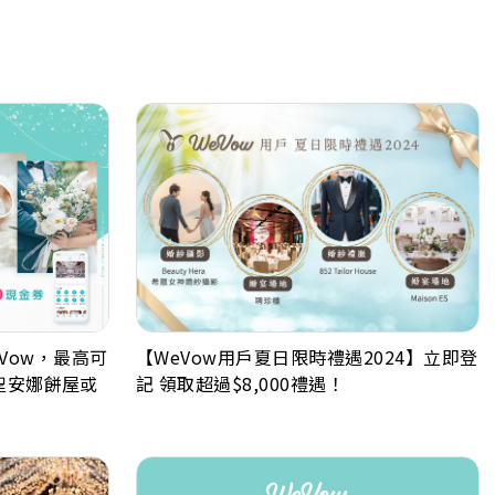
Vow，最高可
【WeVow用戶夏日限時禮遇2024】立即登
™，聖安娜餅屋或
記 領取超過$8,000禮遇！