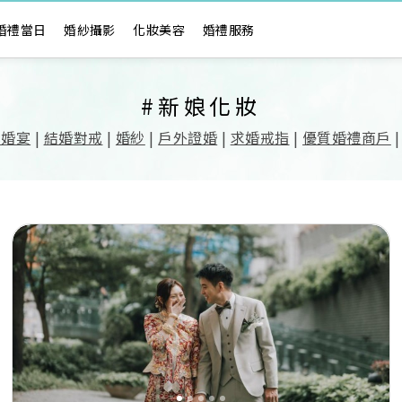
婚禮當日
婚紗攝影
化妝美容
婚禮服務
#新娘化妝
式婚宴
|
結婚對戒
|
婚紗
|
戶外證婚
|
求婚戒指
|
優質婚禮商戶
Previous
Next