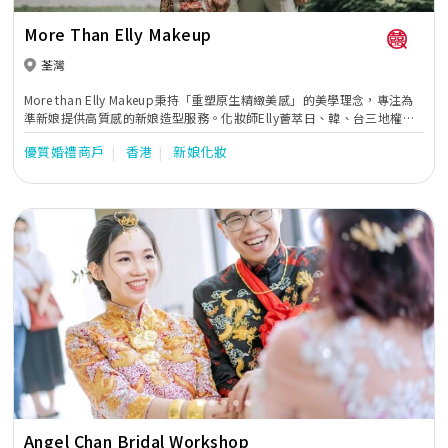
More Than Elly Makeup
荃灣
More than Elly Makeup秉持「重塑原生精緻美感」的美學理念，專注為
準新娘提供高質感的新娘造型服務。化妝師Elly薈萃日、韓、台三地權威
機構資深認證，重視根據新娘的原生五官與氣質，打造專屬且耐看的優雅
優質婚禮商戶
香港
新娘化妝
妝容。品牌更以「100% 具象化事前造型規劃」與「極致細膩的全天候隨
侍跟妝」享譽口碑，杜絕任何不確定性，讓新娘在從容且安心的狀態下完
成人生中的大日子。 【前瞻性造型規劃！告別不確定性，拒絕「開盲盒」
風險】 深度一對一造型會議： 婚禮前特設專屬溝通環節，絕非單純試
妝！化妝師會與新娘深入對接，從婚紗禮服剪裁、宴會場地風格到現場燈
光呈現，全方位評估並敲定每個環節的造型方向。 100% 具象化預覽，完
美掌控細節： 於大日子前將每一個流程的妝容色調、髮型結構及飾品搭配
完整規劃，讓新娘對婚禮當天的每個登場造型都有絕對的清晰度與信心，
徹底告別「開盲盒」式的備嫁焦慮。 整體視覺美學協調： 不只專注於面
部妝容，更以整體造型師（Overall Stylist）的角度，為新娘提供禮服挑
Previous
Next
選、飾品風格的專業搭配建議，呈現和諧的視覺效果。 【日韓台技術融合
｜打造耐看高級妝感】 三地美學完美交融： 融會韓式的清透持久底妝、
日系的精細眼型調整，以及台灣的骨相修容，修飾五官比例，於高清鏡頭
下依然無瑕。 一衫一風格： 拒絕「公式化」改妝。由迎親、證婚到晚
宴，均會根據禮服款式重新調整妝容焦點與髮型結構，讓每次登場都有驚
喜。 【極致細心跟妝｜全程隨侍在側的「安全感」】 全程密切關注： 化
Angel Chan Bridal Workshop
妝師絕非化完妝就離場。從入場前、證婚、敬酒到影相，全程緊貼隨侍，