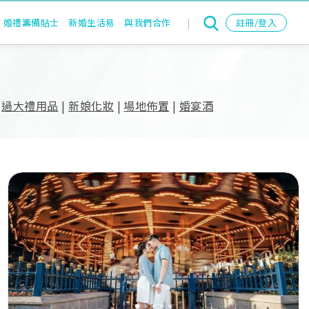
婚禮籌備貼士
新婚生活易
與我們合作
|
註冊/登入
|
過大禮用品
|
新娘化妝
|
場地佈置
|
婚宴酒
Previous
Next