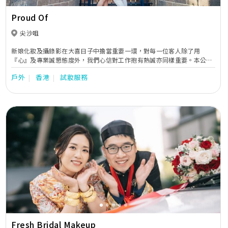
Proud Of
尖沙咀
新娘化妝及攝錄影在大喜日子中擔當重要一環，對每一位客人除了用
『心』及專業誠懇態度外，我們心信對工作抱有熱誠亦同樣重要。本公司
的化妝造型師及攝錄影師能為新人永遠留住人生最美、最珍貴、最重要一
戶外
香港
試妝服務
天而值得驕傲。
Previous
Next
Fresh Bridal Makeup