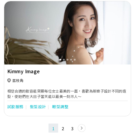
Previous
Next
Kimmy Image
荔枝角
相信合適的妝容能突顯每位女士最美的一面，喜歡為新娘子設計不同的造
型，使她們在大日子當天能以最美一刻示人～
試妝服務
髮型設計
眼型調整
1
2
3