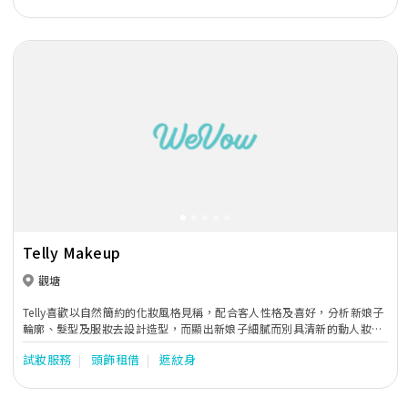
Previous
Next
Telly Makeup
觀塘
Telly喜歡以自然簡約的化妝風格見稱，配合客人性格及喜好，分析新娘子
輪廓、髮型及服妝去設計造型，而顯出新娘子細膩而別具清新的動人妝
容。
試妝服務
頭飾租借
遮紋身