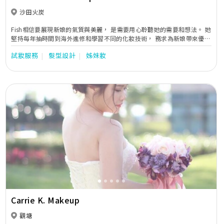
沙田火炭
Fish相信要展現新娘的氣質與美麗， 是需要用心聆聽她的需要和想法。 她
堅持每年抽時間到海外進修和學習不同的化妝技術， 務求為新娘帶來優質
的造型服務， 在婚禮上展現最美麗一面。
試妝服務
髮型設計
姊妹妝
Previous
Next
Carrie K. Makeup
觀塘