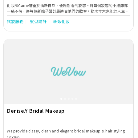
化妝師Carrie著重於清新自然、優雅耐看的妝容。對每個妝容的小細節都
一絲不苟，為每位新娘子設計最適合她們的妝客，務求令大家能於人生最
重要的日子中散發出屬於自己獨特的光芒及氣質。亦有各類型攝影化妝造
試妝服務
髮型設計
新娘化妝
型服務。
Previous
Next
Denise.Y Bridal Makeup
We provide classy, clean and elegant bridal makeup & hair styling
service.