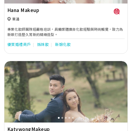
Hana Makeup
葵涌
專業化妝師團隊經嚴格培訓，具備媒體廣告化妝經驗與時尚觸覺，致力為
新娘打造歷久常新的精緻造型。
優質婚禮商戶
姊妹妝
新娘化妝
Previous
Next
KatywongMakeup