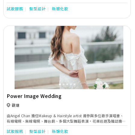
試妝服務
髮型設計
新娘化妝
Previous
Next
Power Image Wedding
觀塘
由Angel Chan 擔任Makeup & Hairstyle artist 曾參與多位歌手演唱會、
有線電視、無線電視、舞台劇、多個大型舞蹈表演，花車巡遊及雜誌擔任
藝人化妝及髮型設計。
試妝服務
髮型設計
新娘化妝