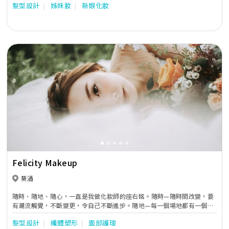
髮型設計
姊妹妝
新娘化妝
Previous
Next
Felicity Makeup
葵涌
隨時、隨地、隨心，一直是我做化妝師的座右銘。隨時—隨時間改變，要
有潮流觸覺，不斷變更，令自己不斷進步。隨地—每一個場地都有一個主
題，便要靈活變通。隨心—隨著每個客人個性和喜好，創造出最貼心和合
髮型設計
纖體塑形
面部護理
適的造型。