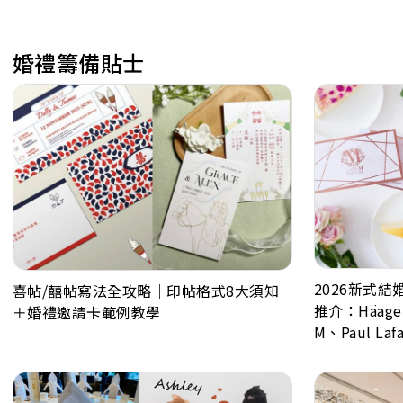
婚禮籌備貼士
2026新式結
喜帖/囍帖寫法全攻略｜印帖格式8大須知
推介：Häagen
＋婚禮邀請卡範例教學
M、Paul Laf