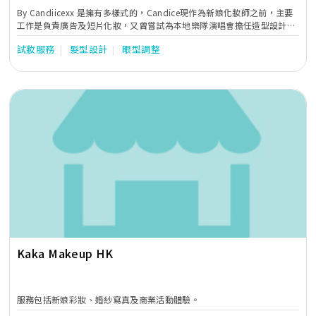
By Candiicexx 是擁有多樣式的，Candice現作為新娘化妝師之前，主要
工作是負責廣告及短片化妝，又曾嘗試為本地樂隊演唱會擔任造型設計
師，最近也開始接觸攝影。就像我的名字By Candiicexx，By前可以為自
試妝服務
髮型設計
眼型調整
己預留很多可能性，可以是Styling by 、Makeup by及Photo by。同樣
是新娘化妝，Candice也希望每位B2B都可以嘗試不同的風格，看到另一
個不同的自己，不要抹殺掉自己的可能性。 Candice喜歡與新娘子面對面
溝通，觀察她們的五官輪廓，氣質及喜好，再經過互相協調和交流，然後
設計出最適合新娘的妝容感覺。
Kaka Makeup HK
服務包括新娘彩妝、婚紗寫真及商業活動體驗。