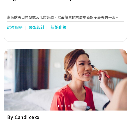
即時修正飛散髮絲、流汗或唇妝細節。陪伴式貼心服務，敏銳照顧新娘的
需求讓新娘在無壓力、放心的狀態下進行婚禮。 靈活應對現場光線： 因
應戶外自然光與宴會廳燈光的切換，隨時微調底妝光澤與妝容濃度，確保
崇尚歐美自然髮式及化妝造型，以最簡單的來展現新娘子最美的一面。
現場與相片效果同樣完美。
試妝服務
髮型設計
新娘化妝
Previous
Next
By Candiicexx