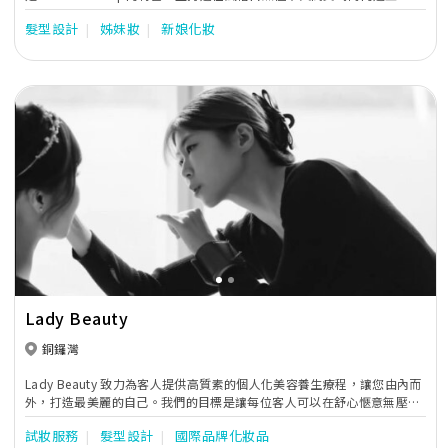
新娘在充滿自信時是最美麗的。
髮型設計
姊妹妝
新娘化妝
Previous
Next
Lady Beauty
銅鑼灣
Lady Beauty 致力為客人提供高質素的個人化美容養生療程，讓您由內而
外，打造最美麗的自己。我們的目標是讓每位客人可以在舒心愜意無壓力
的氣氛下，享受瀰漫着「美」的服務，努力散發及創造出獨有的美麗和健
試妝服務
髮型設計
國際品牌化妝品
康的自己。