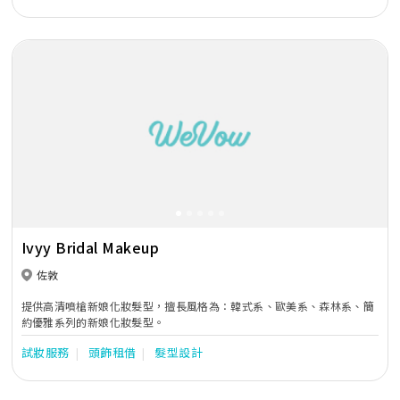
Previous
Next
Ivyy Bridal Makeup
佐敦
提供高清噴槍新娘化妝髮型，擅長風格為：韓式系、歐美系、森林系、簡
約優雅系列的新娘化妝髮型。
試妝服務
頭飾租借
髮型設計