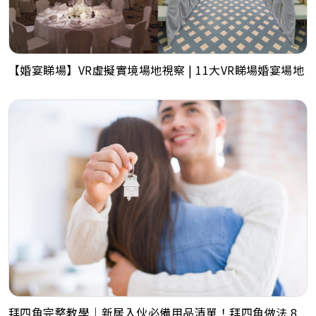
【婚宴睇場】VR虛擬實境場地視察 | 11大VR睇場婚宴場地
拜四角完整教學｜新居入伙必備用品清單！拜四角做法 8