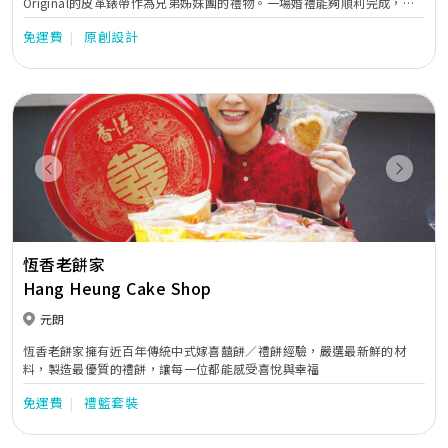
Original的皮革錶帶作為兄弟姊妹團的禮物。一場婚禮能夠順利完成，背
後少不了一班兄弟、姊妹的幫助和支持。送上個性化又實用的錶帶表達你
免運費
原創設計
的感激之情，亦不失為一個送禮好選擇！
Previous
Next
恆香老餅家
Hang Heung Cake Shop
元朗
恆香老餅家擁有近百年傳統中式嫁喜囍餅／禮餅經驗，嚴選最新鮮的材
料，製造最優質的禮餅，讓每一位都能感受喜悅與幸福
免運費
禮籃套裝