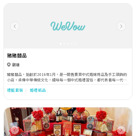
Previous
Next
豬豬囍品
觀塘
豬豬囍品，始創於2016年1月，是一間售賣買中式婚嫁用品及手工頭飾的
小店。承傳中華傳統文化，細味每一個中式婚禮習俗，都代表着每一代香
港人的美好回憶。本着以心待客的宗旨，豬仔豬囡將無限的祝福從我們心
禮籃套裝
婚禮紙品
中送上。
Previous
Next