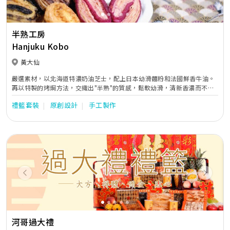
半熟工房
Hanjuku Kobo
黃大仙
嚴選素材，以北海道特濃奶油芝士，配上日本幼滑麵粉和法國鮮香牛油。
再以特製的烤焗方法，交織出"半熟"的質感，鬆軟幼滑，清新香濃而不
膩。 非一般芝士蛋糕的享受。
禮籃套裝
原創設計
手工製作
Previous
Next
河哥過大禮