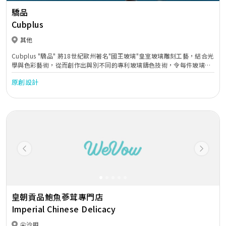
驕品
Cubplus
其他
Cubplus "驕品" 將18世紀歐州著名"國王玻璃"皇室玻璃雕刻工藝，結合光
學與色彩藝術，從而創作出與別不同的專利玻璃鑄色技術，令每件玻璃作
品更富立體感及色彩感，散發出像萬花筒的光芒。
原創設計
Previous
Next
皇朝貢品鮑魚蔘茸專門店
Imperial Chinese Delicacy
尖沙咀