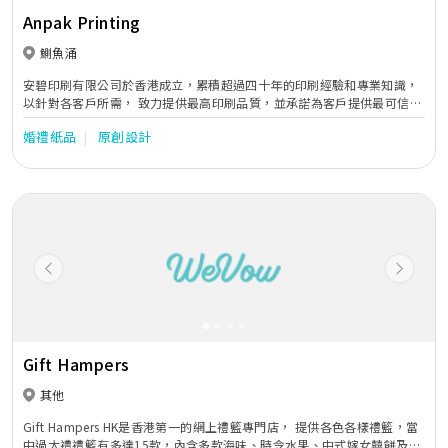
Anpak Printing
鰂魚涌
安碧印刷有限公司於香港成立，累積超過四十年的印刷經驗和專業知識，
以針對各客戶所需， 致力提供最高印刷品質，並承諾為客戶提供最可信賴
的一站式印刷服務。
婚禮紙品
原創設計
Previous
Next
Gift Hampers
其他
Gift Hampers HK是香港第一的網上禮籃專門店， 提供各色各樣禮籃，當
中過大禮禮籃有多達15款，內含多款海味、時令水果、中式嫁女囍餅及利