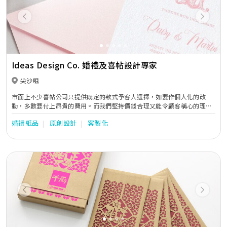
Previous
Next
Ideas Design Co. 婚禮及喜帖設計專家
尖沙咀
市面上不少喜帖公司只提供既定的款式予客人選擇，如要作個人化的改
動，多數要付上昂貴的費用。而我們堅持價錢合理又能令顧客稱心的理
念，這十年來為不少客戶製作了美麗、合心意又獨特的喜帖和賀卡。顧客
婚禮紙品
原創設計
客製化
想要任何效果，我們都會盡力完成，而且最重要能為他們考慮價錢。
Previous
Next