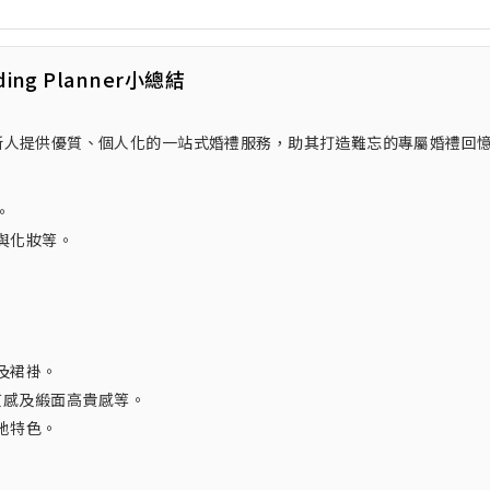
ding Planner小總結
力為每對新人提供優質、個人化的一站式婚禮服務，助其打造難忘的專屬婚禮回
。
與化妝等。
及裙褂。
氣質感及緞面高貴感等。
地特色。