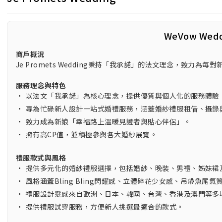
WeVow Wed
商戶概況
Je Promets Wedding秉持「我承諾」的法文理念，致
服務理念與特色
•
以法文「我承諾」為核心理念，提供優質與個人化的服務體驗
•
專為忙碌新人設計一站式婚禮服務，涵蓋婚紗禮服租借、攝錄
•
致力成為新娘「幸福路上溫暖見證者與貼心伴侶」。
•
擁有高CP值，並積極參與各大婚紗展覽。
禮服款式與風格
•
提供多元化的婚紗禮服選擇，包括婚紗、晚裝、男禮、姊妹裙
•
風格涵蓋Bling Bling閃耀感、立體碎花少女感、吊帶魚尾
•
禮服設計靈感來自歐洲、日本、韓國、台灣、香港及澳門等多
•
提供禮服試穿服務，方便新人挑選最適合的款式。