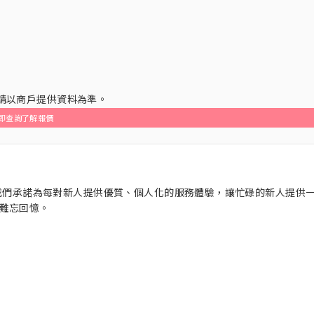
，請以商戶提供資料為準。
即查詢了解報價
念一樣，我們承諾為每對新人提供優質、個人化的服務體驗，讓忙碌的新人提供
難忘回憶。