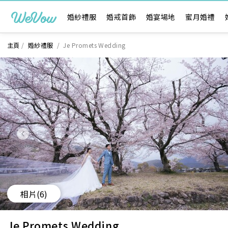
婚紗禮服
婚戒首飾
婚宴場地
蜜月婚禮
主頁
/
婚紗禮服
/
Je Promets Wedding
相片
(6)
Je Promets Wedding