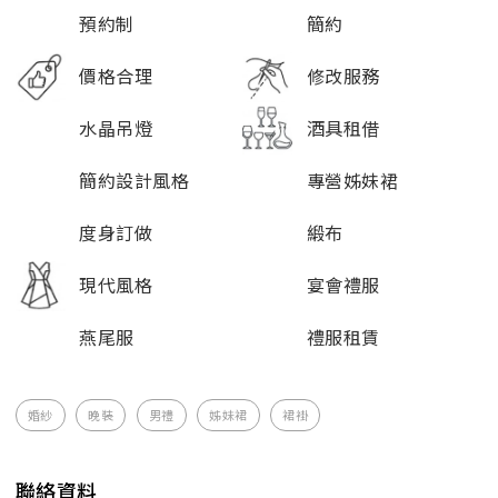
預約制
簡約
價格合理
修改服務
水晶吊燈
酒具租借
簡約設計風格
專營姊妹裙
度身訂做
緞布
現代風格
宴會禮服
燕尾服
禮服租賃
婚紗
晚裝
男禮
姊妹裙
裙褂
聯絡資料