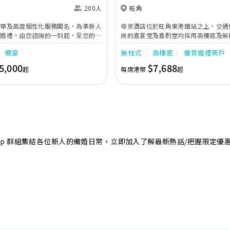
200人
旺角
奢華及高度個性化服務聞名，為準新人
帝京酒店位於旺角東港鐵站之上，交通
的婚禮。由您諮詢的一刻起，至您的大
尚的喜宴堂及喜酌堂均採用高樓底及無
專業團隊會為您攜手實現夢想婚禮。
境寬敞，且備有LED幕牆、燈光及影音
晚宴
無柱式
高樓底
優質婚禮商戶
最多可筵開40席，更配有水晶吊燈，
婚禮。另外，空中花園深心薈是毛孩友
5,000
$7,688
起
每席港幣
起
飽覽獅子山景致，適合舉行戶外婚禮或
店專業的宴會團隊提供貼心服務，讓新
浪漫美好回憶。
sApp 群組集結各位新人的備婚日常，立即加入了解最新熱話/把握限定優