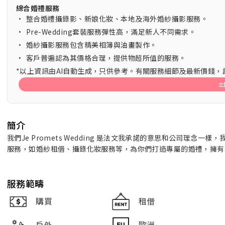
綜合婚禮服務
•
整合婚禮攝錄影、新娘化妝、本地及海外婚紗攝影服務。
•
Pre-Wedding套裝服務彈性高，滿足新人不同需求。
•
婚紗攝影服務包含精美相簿與油畫製作。
•
客戶普遍認為其價格合理，提供物超所值的服務。
*以上資訊由AI自動生成，只供參考。有關服務細節及最新價錢
立
簡介
我們Je Promets Wedding 是法文我承諾的意思和公司理
服務，如婚紗租借、攝錄化妝服務等，為你們打造專屬的婚禮，擁有
服務範疇
購買
租借
戶外
歐洲