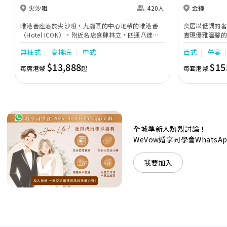
尖沙咀
420人
金鐘
唯港薈座落於尖沙咀，九龍區的中心地帶的唯港薈
奕居以低調的
（Hotel ICON），附近名店食肆林立，四通八達，
實現優雅溫馨
充分展現繁華鬧巿中的活力個性，成為一眾準新人舉
日子，我們的
無柱式
高樓底
中式
西式
午宴
辦婚宴的熱門之選。專業團隊由策劃統籌至所有婚宴
每個細節，唯港薈都力臻完美，保證讓您留下獨特的
$13,888
$15
每席港幣
起
每套港幣
醉人回憶。 擁有時尚高樓頂的Silverbox宴會廳，配
置了全套先進的視聽影音及燈光設備配套，並採用極
富現代時尚感的水晶玻璃燈，演繹出與別不同的經典
神韻。不論是憧憬醉人美景餐廳、全新舒適雅緻的
1937私人宴會廳、無柱式瑰麗宴會廳、還是充滿活
力氛圍的自助餐﹔唯港薈（Hotel ICON），多個風
格各異的婚宴場地，都完美切合各準新人的個性及預
全城準新人熱烈討論！
算﹔保證為您打造夢寐以求的特別日子，令賓客永誌
WeVow婚享同學會What
難忘！
我要加入