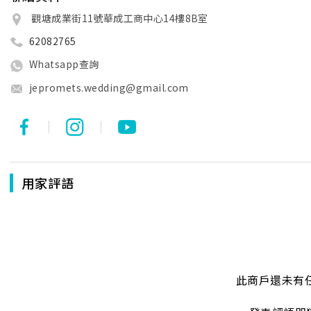
觀塘成業街11號華成工商中心14樓8B室
62082765
Whatsapp查詢
jepromets.wedding@gmail.com
|
|
用家評語
此商戶還未有