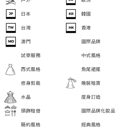
日本
韓國
台灣
香港
澳門
國際品牌
試穿服務
中式風格
西式風格
魚尾裙擺
修身剪裁
晚裝租賃
水晶
度身訂造
頭飾租借
國際品牌化妝品
簡約風格
經典風格